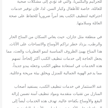
للجراثيم والبكتيريا، والتي قد تؤدي إلى مشكلات صحية
للعائلة، خاصة للأطفال وكبار السن. لذا، فإن توفير خدمات
احترافية لتنظيف الكنب يعد أمراً ضرورياً للحفاظ على صحة
العائلة وسلامتها.
في منطقة مثل جازان، حيث يعاني السكان من المناخ الحار
والرطب، يزداد خطر تراكم الأوساخ والاتساخات على الأثاث.
هذا المناخ يهيئ الظروف المناسبة لنمو الفطريات والعث، مما
يجعل الحاجة إلى خدمات تنظيف الكنب أكثر إلحاحاً. تسهم
هذه الخدمات في استعادة مظهر الكنب وجعله يبدو جديداً،
مما يدعم الهوية الجمالية للمنزل ويخلق بيئة مريحة وعائلية.
عند الاستثمار في خدمات تنظيف الكنب، يستفيد أصحاب
المنازل من تقنيات متقدمة ومواد تنظيف آمنة تضمن إزالة
البقع والأوساخ بكفاءة عالية. تهدف هذه الخدمات أيضاً إلى
المحافظة على الأقمشة وحمايتها من الأضرار الناتجة عن